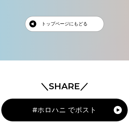
トップページにもどる
＼SHARE／
#ホロハニ でポスト