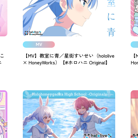
MV
みこ
【MV】教室に青／星街すいせい（hololive
【M
ニ
× HoneyWorks）【#ホロハニ Original】
Ho