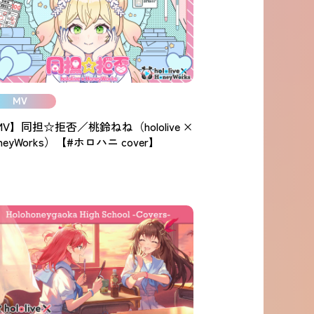
MV
V】同担☆拒否／桃鈴ねね（hololive ×
neyWorks）【#ホロハニ cover】