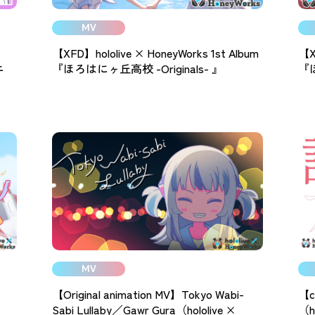
MV
ン
【XFD】hololive × HoneyWorks 1st Album
【X
ニ
『ほろはにヶ丘高校 -Originals- 』
『ほ
MV
こ
【Original animation MV】Tokyo Wabi-
【
Sabi Lullaby／Gawr Gura（hololive ×
（h