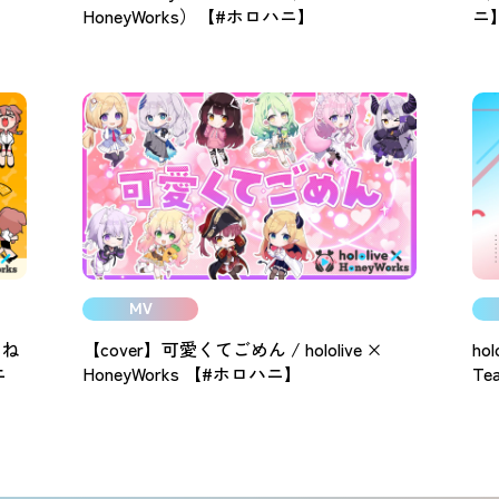
HoneyWorks）【#ホロハニ】
ニ
MV
ろね
【cover】可愛くてごめん / hololive ×
hol
ニ
HoneyWorks 【#ホロハニ】
Te