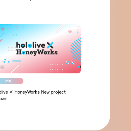
】
MV
olive × HoneyWorks New project
aser