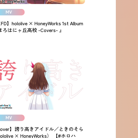
MV
FD】hololive × HoneyWorks 1st Album
ろはにヶ丘高校 -Covers- 』
MV
cover】誇り高きアイドル／ときのそら
ololive × HoneyWorks） 【#ホロハ