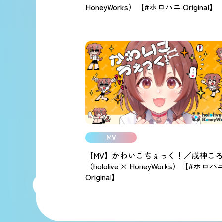
HoneyWorks）【#ホロハニ Original】
MV
【MV】かわいこちぇっく！／戌神こ
（hololive × HoneyWorks）【#ホロハ
Original】