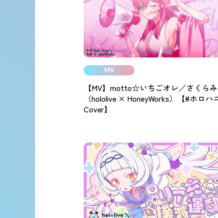
MV
【MV】motto☆いちごオレ／さくら
（hololive × HoneyWorks）【#ホロハ
Cover】