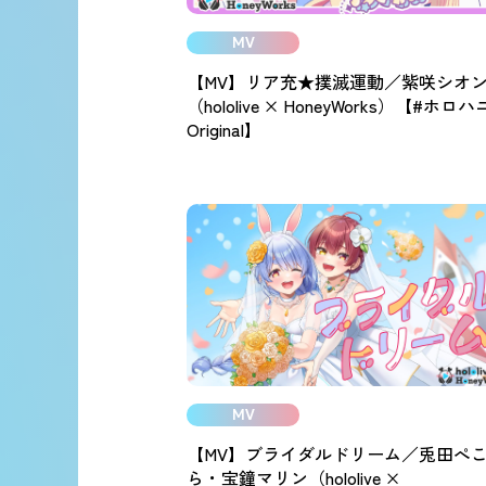
MV
【MV】リア充★撲滅運動／紫咲シオ
（hololive × HoneyWorks）【#ホロハ
Original】
MV
【MV】ブライダルドリーム／兎田ぺ
ら・宝鐘マリン（hololive ×