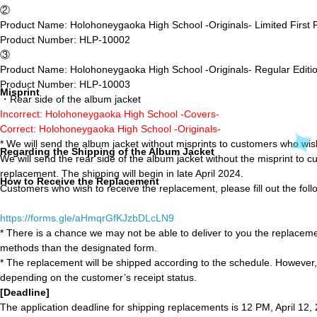
②
Product Name: Holohoneygaoka High School -Originals- Limited First P
Product Number: HLP-10002
③
Product Name: Holohoneygaoka High School -Originals- Regular Editi
Product Number: HLP-10003
Misprint
・Rear side of the album jacket
Incorrect: Holohoneygaoka High School -Covers-
Correct: Holohoneygaoka High School -Originals-
* We will send the album jacket without misprints to customers who wis
Regarding the Shipping of the Album Jacket
We will send the rear side of the album jacket without the misprint to 
replacement. The shipping will begin in late April 2024.
How to Receive the Replacement
Customers who wish to receive the replacement, please fill out the foll
https://forms.gle/aHmqrGfKJzbDLcLN9
* There is a chance we may not be able to deliver to you the replacemen
methods than the designated form.
* The replacement will be shipped according to the schedule. However,
depending on the customer’s receipt status.
[Deadline]
The application deadline for shipping replacements is 12 PM, April 12,