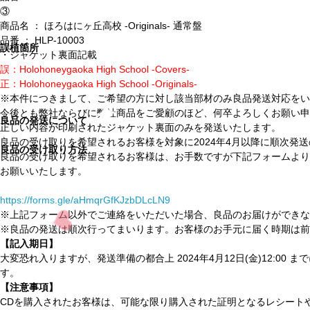
③
商品名 ： ほろはにヶ丘高校 -Originals- 通常盤
品番 ： HLP-10003
誤植箇所
・ジャケット裏面記載
誤：Holohoneygaoka High School -Covers-
正：Holohoneygaoka High School -Originals-
※本件につきまして、ご希望の方に対し該当部材のみ良品発送対応をい
今後とも弊社ならびに弊社商品をご愛顧のほど、何卒よろしくお願い申
良品の発送について
正しい内容が印刷されたジャケット裏面のみを発送いたします。
良品の受け取りを希望されるお客様を対象に2024年4月以降に順次発
良品の受け取り方法
良品の受け取りを希望されるお客様は、お手数ですが下記フォームより
お願いいたします。
https://forms.gle/aHmqrGfKJzbDLcLN9
※上記フォーム以外でご連絡をいただいた場合、良品のお届けができな
※良品の発送は順次行ってまいります。お客様のお手元に届く時期は前
【記入期日】
大変恐れ入りますが、発送準備の都合上 2024年4月12日(金)12:00
す。
【注意事項】
CDを購入されたお客様は、可能な限り購入された証明となるレシート