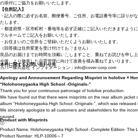
の添付にご協力をお願いいたします。
【住所記入】
・記入の際に必ずお名前、郵便番号、ご住所、お電話番号等に誤りがな
たします。
・都道府県・区市町村・番地等を必ず正確にご記入いただきますように
フルネームでご記入をお願いいたします。
・お住まいのご住所をご登録いただくようお願いいたします。
（回答後は住所変更を受け付けておりません）
良品のお届けまでお時間を頂戴いたしますこと、重ねてお詫びを申し上
今後、より徹底した品質管理に向けて改善を積み重ねてまいります。
本件に関するお問い合わせ先
カバー株式会社 インフォメーション：info@cover-corp.com
Apology and Announcement Regarding Misprint in hololive × H
“Holohoneygaoka High School -Originals-”
Thank you for your continuous patronage of hololive production.
We have found out that there were misprints on the rear album jacket
album “Holohoneygaoka High School -Originals-”, which was released 
We sincerely apologize to all customers and stakeholders for the inco
caused.
Product with Misprints
①
Product Name: Holohoneygaoka High School -Complete Edition- The Li
Product Number: HLP-10006～7