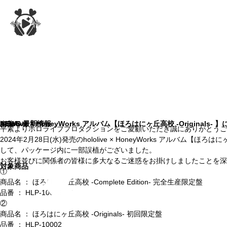
NEWS
ALL
お知らせ
楽曲
hololive × HoneyWorks アルバム【ほろはにヶ丘高校 -Original
最新情報
2024.03.12
平素よりホロライブプロダクションをご愛顧いただき誠にありがとうご
2024年2月28日(水)発売のhololive × HoneyWorks アルバム【ほろはにヶ
して、パッケージ内に一部誤植がございました。
お客様並びに関係者の皆様に多大なるご迷惑をお掛けしましたことを深
対象商品
①
商品名 ： ほろはにヶ丘高校 -Complete Edition- 完全生産限定盤
品番 ： HLP-10006～7
②
商品名 ： ほろはにヶ丘高校 -Originals- 初回限定盤
品番 ： HLP-10002